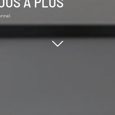
OUS À PLUS
onnel.
Scroll down